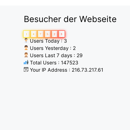
Besucher der Webseite
1
4
7
5
2
3
Users Today : 3
Users Yesterday : 2
Users Last 7 days : 29
Total Users : 147523
Your IP Address : 216.73.217.61